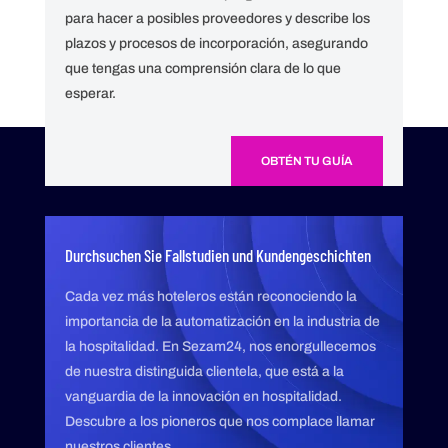
para hacer a posibles proveedores y describe los
plazos y procesos de incorporación, asegurando
que tengas una comprensión clara de lo que
esperar.
OBTÉN TU GUÍA
Durchsuchen Sie Fallstudien und Kundengeschichten
Cada vez más hoteleros están reconociendo la
importancia de la automatización en la industria de
la hospitalidad. En Sezam24, nos enorgullecemos
de nuestra distinguida clientela, que está a la
vanguardia de la innovación en hospitalidad.
Descubre a los pioneros que nos complace llamar
nuestros clientes.