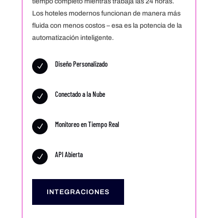
tiempo completo mientras trabaja las 24 horas.
Los hoteles modernos funcionan de manera más
fluida con menos costos – esa es la potencia de la
automatización inteligente.
Diseño Personalizado
N
Conectado a la Nube
N
Monitoreo en Tiempo Real
N
API Abierta
N
INTEGRACIONES